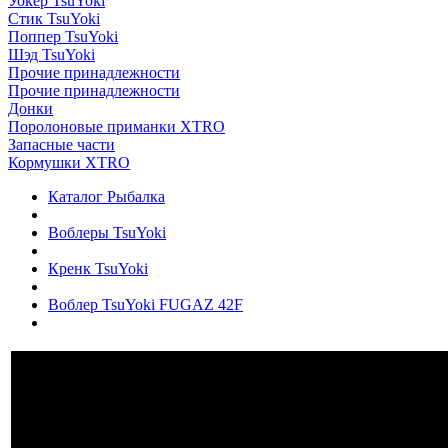
Уокер TsuYoki
Стик TsuYoki
Поппер TsuYoki
Шэд TsuYoki
Прочие принадлежности
Прочие принадлежности
Донки
Поролоновые приманки XTRO
Запасные части
Кормушки XTRO
Каталог Рыбалка
Воблеры TsuYoki
Кренк TsuYoki
Воблер TsuYoki FUGAZ 42F