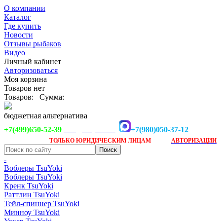
О компании
Каталог
Где купить
Новости
Отзывы рыбаков
Видео
Личный кабинет
Авторизоваться
Моя корзина
Товаров нет
Товаров:
Сумма:
бюджетная альтернатива
+7(499)650-52-39
+7(980)050-37-12
info@tsuyoki.ru
Заказ доступен
после
ТОЛЬКО
ЮРИДИЧЕСКИМ ЛИЦАМ
АВТОРИЗАЦИИ
-
Воблеры TsuYoki
Воблеры TsuYoki
Кренк TsuYoki
Раттлин TsuYoki
Тейл-спиннер TsuYoki
Минноу TsuYoki