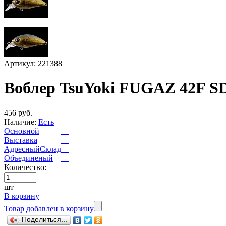
Артикул: 221388
Воблер TsuYoki FUGAZ 42F S
456 руб.
Наличие:
Есть
Основной
Выставка
АдресныйСклад
Объединеный
Количество:
шт
В корзину
Товар добавлен в корзину
Поделиться...