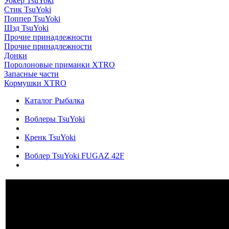
Уокер TsuYoki
Стик TsuYoki
Поппер TsuYoki
Шэд TsuYoki
Прочие принадлежности
Прочие принадлежности
Донки
Поролоновые приманки XTRO
Запасные части
Кормушки XTRO
Каталог Рыбалка
Воблеры TsuYoki
Кренк TsuYoki
Воблер TsuYoki FUGAZ 42F