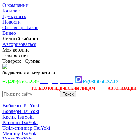
О компании
Каталог
Где купить
Новости
Отзывы рыбаков
Видео
Личный кабинет
Авторизоваться
Моя корзина
Товаров нет
Товаров:
Сумма:
бюджетная альтернатива
+7(499)650-52-39
+7(980)050-37-12
info@tsuyoki.ru
Заказ доступен
после
ТОЛЬКО
ЮРИДИЧЕСКИМ ЛИЦАМ
АВТОРИЗАЦИИ
-
Воблеры TsuYoki
Воблеры TsuYoki
Кренк TsuYoki
Раттлин TsuYoki
Тейл-спиннер TsuYoki
Минноу TsuYoki