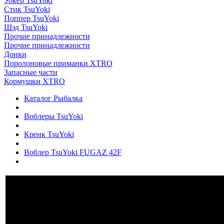
Уокер TsuYoki
Стик TsuYoki
Поппер TsuYoki
Шэд TsuYoki
Прочие принадлежности
Прочие принадлежности
Донки
Поролоновые приманки XTRO
Запасные части
Кормушки XTRO
Каталог Рыбалка
Воблеры TsuYoki
Кренк TsuYoki
Воблер TsuYoki FUGAZ 42F