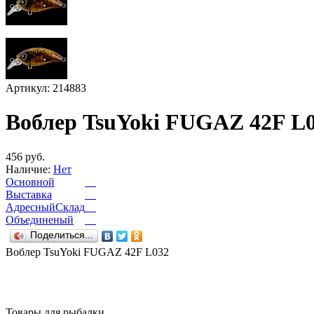
Артикул: 214883
Воблер TsuYoki FUGAZ 42F L
456 руб.
Наличие:
Нет
Основной
Выставка
АдресныйСклад
Объединеный
Поделиться...
Воблер TsuYoki FUGAZ 42F L032
Товары для рыбалки