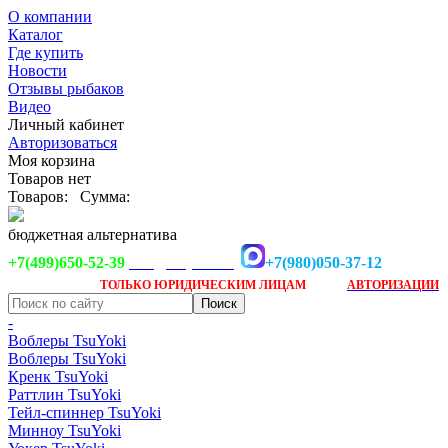
О компании
Каталог
Где купить
Новости
Отзывы рыбаков
Видео
Личный кабинет
Авторизоваться
Моя корзина
Товаров нет
Товаров:
Сумма:
бюджетная альтернатива
+7(499)650-52-39
+7(980)050-37-12
info@tsuyoki.ru
Заказ доступен
после
ТОЛЬКО
ЮРИДИЧЕСКИМ ЛИЦАМ
АВТОРИЗАЦИИ
-
Воблеры TsuYoki
Воблеры TsuYoki
Кренк TsuYoki
Раттлин TsuYoki
Тейл-спиннер TsuYoki
Минноу TsuYoki