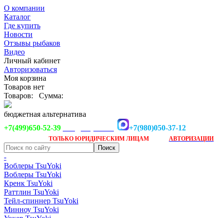
О компании
Каталог
Где купить
Новости
Отзывы рыбаков
Видео
Личный кабинет
Авторизоваться
Моя корзина
Товаров нет
Товаров:
Сумма:
бюджетная альтернатива
+7(499)650-52-39
+7(980)050-37-12
info@tsuyoki.ru
Заказ доступен
после
ТОЛЬКО
ЮРИДИЧЕСКИМ ЛИЦАМ
АВТОРИЗАЦИИ
-
Воблеры TsuYoki
Воблеры TsuYoki
Кренк TsuYoki
Раттлин TsuYoki
Тейл-спиннер TsuYoki
Минноу TsuYoki