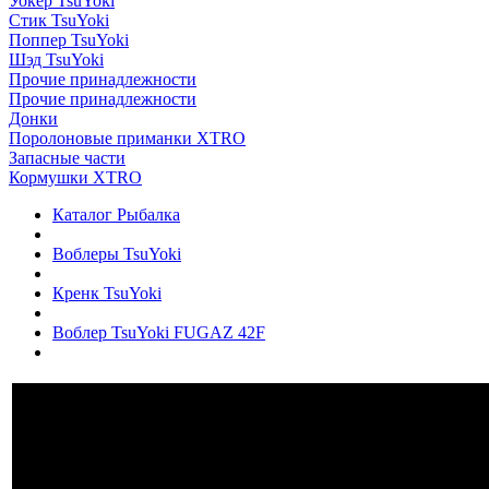
Уокер TsuYoki
Стик TsuYoki
Поппер TsuYoki
Шэд TsuYoki
Прочие принадлежности
Прочие принадлежности
Донки
Поролоновые приманки XTRO
Запасные части
Кормушки XTRO
Каталог Рыбалка
Воблеры TsuYoki
Кренк TsuYoki
Воблер TsuYoki FUGAZ 42F