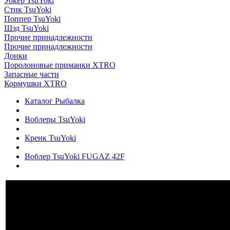
Уокер TsuYoki
Стик TsuYoki
Поппер TsuYoki
Шэд TsuYoki
Прочие принадлежности
Прочие принадлежности
Донки
Поролоновые приманки XTRO
Запасные части
Кормушки XTRO
Каталог Рыбалка
Воблеры TsuYoki
Кренк TsuYoki
Воблер TsuYoki FUGAZ 42F