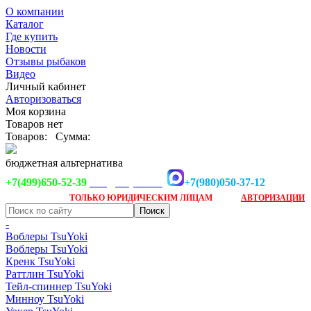
О компании
Каталог
Где купить
Новости
Отзывы рыбаков
Видео
Личный кабинет
Авторизоваться
Моя корзина
Товаров нет
Товаров:
Сумма:
бюджетная альтернатива
+7(499)650-52-39
+7(980)050-37-12
info@tsuyoki.ru
Заказ доступен
после
ТОЛЬКО
ЮРИДИЧЕСКИМ ЛИЦАМ
АВТОРИЗАЦИИ
-
Воблеры TsuYoki
Воблеры TsuYoki
Кренк TsuYoki
Раттлин TsuYoki
Тейл-спиннер TsuYoki
Минноу TsuYoki