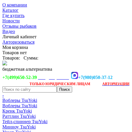
О компании
Каталог
Где купить
Новости
Отзывы рыбаков
Видео
Личный кабинет
Авторизоваться
Моя корзина
Товаров нет
Товаров:
Сумма:
бюджетная альтернатива
+7(499)650-52-39
+7(980)050-37-12
info@tsuyoki.ru
Заказ доступен
после
ТОЛЬКО
ЮРИДИЧЕСКИМ ЛИЦАМ
АВТОРИЗАЦИИ
-
Воблеры TsuYoki
Воблеры TsuYoki
Кренк TsuYoki
Раттлин TsuYoki
Тейл-спиннер TsuYoki
Минноу TsuYoki