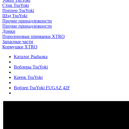
Уокер TsuYoki
Стик TsuYoki
Поппер TsuYoki
Шэд TsuYoki
Прочие принадлежности
Прочие принадлежности
Донки
Поролоновые приманки XTRO
Запасные части
Кормушки XTRO
Каталог Рыбалка
Воблеры TsuYoki
Кренк TsuYoki
Воблер TsuYoki FUGAZ 42F