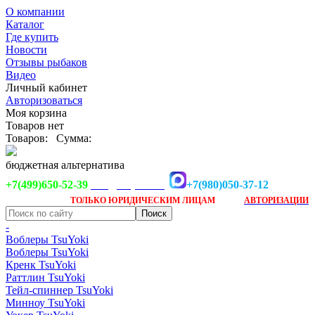
О компании
Каталог
Где купить
Новости
Отзывы рыбаков
Видео
Личный кабинет
Авторизоваться
Моя корзина
Товаров нет
Товаров:
Сумма:
бюджетная альтернатива
+7(499)650-52-39
+7(980)050-37-12
info@tsuyoki.ru
Заказ доступен
после
ТОЛЬКО
ЮРИДИЧЕСКИМ ЛИЦАМ
АВТОРИЗАЦИИ
-
Воблеры TsuYoki
Воблеры TsuYoki
Кренк TsuYoki
Раттлин TsuYoki
Тейл-спиннер TsuYoki
Минноу TsuYoki