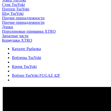
Уокер TsuYoki
Стик TsuYoki
Поппер TsuYoki
Шэд TsuYoki
Прочие принадлежности
Прочие принадлежности
Донки
Поролоновые приманки XTRO
Запасные части
Кормушки XTRO
Каталог Рыбалка
Воблеры TsuYoki
Кренк TsuYoki
Воблер TsuYoki FUGAZ 42F