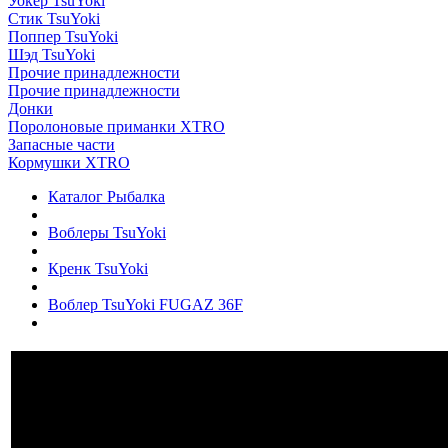
Уокер TsuYoki
Стик TsuYoki
Поппер TsuYoki
Шэд TsuYoki
Прочие принадлежности
Прочие принадлежности
Донки
Поролоновые приманки XTRO
Запасные части
Кормушки XTRO
Каталог Рыбалка
Воблеры TsuYoki
Кренк TsuYoki
Воблер TsuYoki FUGAZ 36F