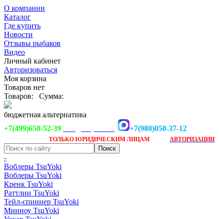
О компании
Каталог
Где купить
Новости
Отзывы рыбаков
Видео
Личный кабинет
Авторизоваться
Моя корзина
Товаров нет
Товаров:
Сумма:
бюджетная альтернатива
+7(499)650-52-39
+7(980)050-37-12
info@tsuyoki.ru
Заказ доступен
после
ТОЛЬКО
ЮРИДИЧЕСКИМ ЛИЦАМ
АВТОРИЗАЦИИ
-
Воблеры TsuYoki
Воблеры TsuYoki
Кренк TsuYoki
Раттлин TsuYoki
Тейл-спиннер TsuYoki
Минноу TsuYoki