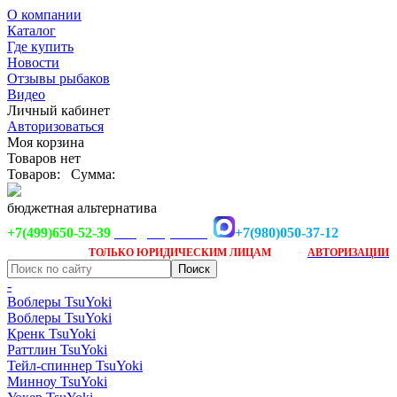
О компании
Каталог
Где купить
Новости
Отзывы рыбаков
Видео
Личный кабинет
Авторизоваться
Моя корзина
Товаров нет
Товаров:
Сумма:
бюджетная альтернатива
+7(499)650-52-39
+7(980)050-37-12
info@tsuyoki.ru
Заказ доступен
после
ТОЛЬКО
ЮРИДИЧЕСКИМ ЛИЦАМ
АВТОРИЗАЦИИ
-
Воблеры TsuYoki
Воблеры TsuYoki
Кренк TsuYoki
Раттлин TsuYoki
Тейл-спиннер TsuYoki
Минноу TsuYoki