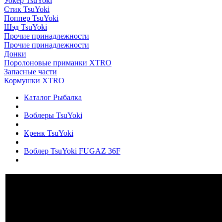
Уокер TsuYoki
Стик TsuYoki
Поппер TsuYoki
Шэд TsuYoki
Прочие принадлежности
Прочие принадлежности
Донки
Поролоновые приманки XTRO
Запасные части
Кормушки XTRO
Каталог Рыбалка
Воблеры TsuYoki
Кренк TsuYoki
Воблер TsuYoki FUGAZ 36F