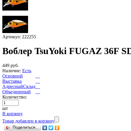
Артикул: 222255
Воблер TsuYoki FUGAZ 36F S
449 руб.
Наличие:
Есть
Основной
Выставка
АдресныйСклад
Объединеный
Количество:
шт
В корзину
Товар добавлен в корзину
Поделиться...