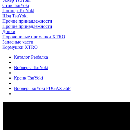
Уокер TsuYoki
Стик TsuYoki
Поппер TsuYoki
Шэд TsuYoki
Прочие принадлежности
Прочие принадлежности
Донки
Поролоновые приманки XTRO
Запасные части
Кормушки XTRO
Каталог Рыбалка
Воблеры TsuYoki
Кренк TsuYoki
Воблер TsuYoki FUGAZ 36F