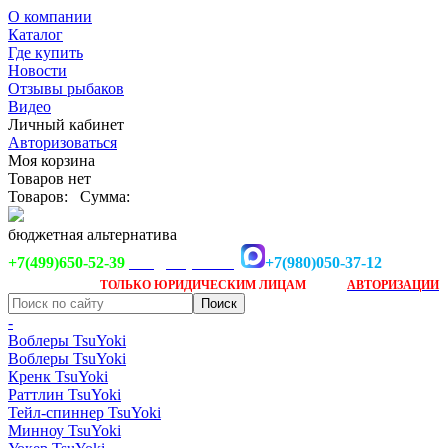
О компании
Каталог
Где купить
Новости
Отзывы рыбаков
Видео
Личный кабинет
Авторизоваться
Моя корзина
Товаров нет
Товаров:
Сумма:
бюджетная альтернатива
+7(499)650-52-39
+7(980)050-37-12
info@tsuyoki.ru
Заказ доступен
после
ТОЛЬКО
ЮРИДИЧЕСКИМ ЛИЦАМ
АВТОРИЗАЦИИ
-
Воблеры TsuYoki
Воблеры TsuYoki
Кренк TsuYoki
Раттлин TsuYoki
Тейл-спиннер TsuYoki
Минноу TsuYoki