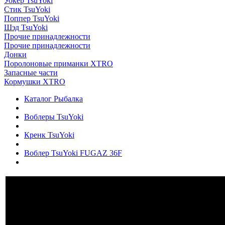
Уокер TsuYoki
Стик TsuYoki
Поппер TsuYoki
Шэд TsuYoki
Прочие принадлежности
Прочие принадлежности
Донки
Поролоновые приманки XTRO
Запасные части
Кормушки XTRO
Каталог Рыбалка
Воблеры TsuYoki
Кренк TsuYoki
Воблер TsuYoki FUGAZ 36F