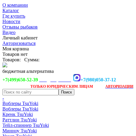
О компании
Каталог
Где купить
Новости
Отзывы рыбаков
Видео
Личный кабинет
Авторизоваться
Моя корзина
Товаров нет
Товаров:
Сумма:
бюджетная альтернатива
+7(499)650-52-39
+7(980)050-37-12
info@tsuyoki.ru
Заказ доступен
после
ТОЛЬКО
ЮРИДИЧЕСКИМ ЛИЦАМ
АВТОРИЗАЦИИ
-
Воблеры TsuYoki
Воблеры TsuYoki
Кренк TsuYoki
Раттлин TsuYoki
Тейл-спиннер TsuYoki
Минноу TsuYoki