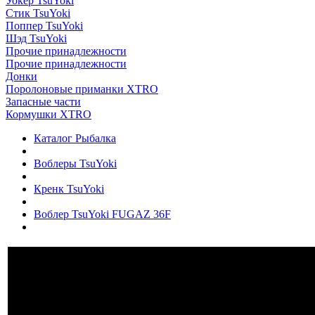
Уокер TsuYoki
Стик TsuYoki
Поппер TsuYoki
Шэд TsuYoki
Прочие принадлежности
Прочие принадлежности
Донки
Поролоновые приманки XTRO
Запасные части
Кормушки XTRO
Каталог Рыбалка
Воблеры TsuYoki
Кренк TsuYoki
Воблер TsuYoki FUGAZ 36F