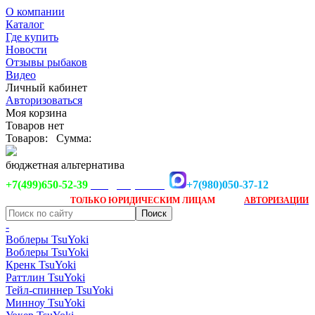
О компании
Каталог
Где купить
Новости
Отзывы рыбаков
Видео
Личный кабинет
Авторизоваться
Моя корзина
Товаров нет
Товаров:
Сумма:
бюджетная альтернатива
+7(499)650-52-39
+7(980)050-37-12
info@tsuyoki.ru
Заказ доступен
после
ТОЛЬКО
ЮРИДИЧЕСКИМ ЛИЦАМ
АВТОРИЗАЦИИ
-
Воблеры TsuYoki
Воблеры TsuYoki
Кренк TsuYoki
Раттлин TsuYoki
Тейл-спиннер TsuYoki
Минноу TsuYoki