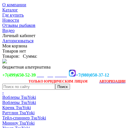
О компании
Каталог
Где купить
Новости
Отзывы рыбаков
Видео
Личный кабинет
Авторизоваться
Моя корзина
Товаров нет
Товаров:
Сумма:
бюджетная альтернатива
+7(499)650-52-39
+7(980)050-37-12
info@tsuyoki.ru
Заказ доступен
после
ТОЛЬКО
ЮРИДИЧЕСКИМ ЛИЦАМ
АВТОРИЗАЦИИ
-
Воблеры TsuYoki
Воблеры TsuYoki
Кренк TsuYoki
Раттлин TsuYoki
Тейл-спиннер TsuYoki
Минноу TsuYoki