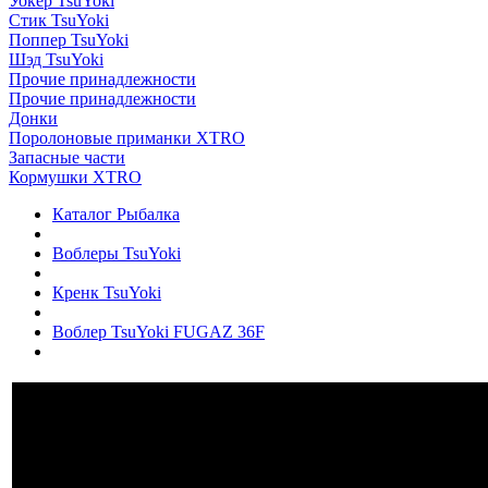
Уокер TsuYoki
Стик TsuYoki
Поппер TsuYoki
Шэд TsuYoki
Прочие принадлежности
Прочие принадлежности
Донки
Поролоновые приманки XTRO
Запасные части
Кормушки XTRO
Каталог Рыбалка
Воблеры TsuYoki
Кренк TsuYoki
Воблер TsuYoki FUGAZ 36F