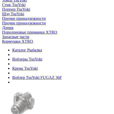
Уокер TsuYoki
Стик TsuYoki
Поппер TsuYoki
Шэд TsuYoki
Прочие принадлежности
Прочие принадлежности
Донки
Поролоновые приманки XTRO
Запасные части
Кормушки XTRO
Каталог Рыбалка
Воблеры TsuYoki
Кренк TsuYoki
Воблер TsuYoki FUGAZ 36F