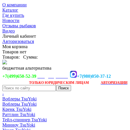
О компании
Каталог
Где купить
Новости
Отзывы рыбаков
Видео
Личный кабинет
Авторизоваться
Моя корзина
Товаров нет
Товаров:
Сумма:
бюджетная альтернатива
+7(499)650-52-39
+7(980)050-37-12
info@tsuyoki.ru
Заказ доступен
после
ТОЛЬКО
ЮРИДИЧЕСКИМ ЛИЦАМ
АВТОРИЗАЦИИ
-
Воблеры TsuYoki
Воблеры TsuYoki
Кренк TsuYoki
Раттлин TsuYoki
Тейл-спиннер TsuYoki
Минноу TsuYoki