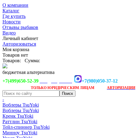
О компании
Каталог
Где купить
Новости
Отзывы рыбаков
Видео
Личный кабинет
Авторизоваться
Моя корзина
Товаров нет
Товаров:
Сумма:
бюджетная альтернатива
+7(499)650-52-39
+7(980)050-37-12
info@tsuyoki.ru
Заказ доступен
после
ТОЛЬКО
ЮРИДИЧЕСКИМ ЛИЦАМ
АВТОРИЗАЦИИ
-
Воблеры TsuYoki
Воблеры TsuYoki
Кренк TsuYoki
Раттлин TsuYoki
Тейл-спиннер TsuYoki
Минноу TsuYoki