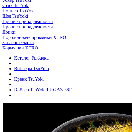
Уокер TsuYoki
Стик TsuYoki
Поппер TsuYoki
Шэд TsuYoki
Прочие принадлежности
Прочие принадлежности
Донки
Поролоновые приманки XTRO
Запасные части
Кормушки XTRO
Каталог Рыбалка
Воблеры TsuYoki
Кренк TsuYoki
Воблер TsuYoki FUGAZ 36F