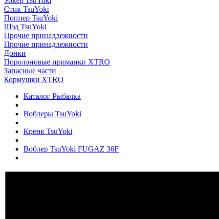
Уокер TsuYoki
Стик TsuYoki
Поппер TsuYoki
Шэд TsuYoki
Прочие принадлежности
Прочие принадлежности
Донки
Поролоновые приманки XTRO
Запасные части
Кормушки XTRO
Каталог Рыбалка
Воблеры TsuYoki
Кренк TsuYoki
Воблер TsuYoki FUGAZ 36F