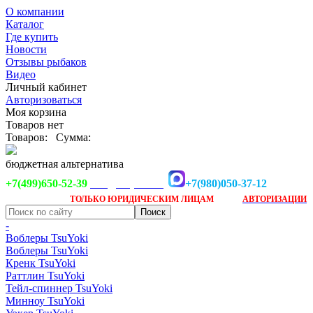
О компании
Каталог
Где купить
Новости
Отзывы рыбаков
Видео
Личный кабинет
Авторизоваться
Моя корзина
Товаров нет
Товаров:
Сумма:
бюджетная альтернатива
+7(499)650-52-39
+7(980)050-37-12
info@tsuyoki.ru
Заказ доступен
после
ТОЛЬКО
ЮРИДИЧЕСКИМ ЛИЦАМ
АВТОРИЗАЦИИ
-
Воблеры TsuYoki
Воблеры TsuYoki
Кренк TsuYoki
Раттлин TsuYoki
Тейл-спиннер TsuYoki
Минноу TsuYoki