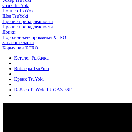
Уокер TsuYoki
Стик TsuYoki
Поппер TsuYoki
Шэд TsuYoki
Прочие принадлежности
Прочие принадлежности
Донки
Поролоновые приманки XTRO
Запасные части
Кормушки XTRO
Каталог Рыбалка
Воблеры TsuYoki
Кренк TsuYoki
Воблер TsuYoki FUGAZ 36F