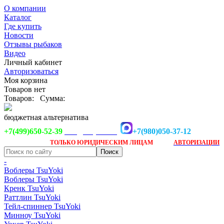
О компании
Каталог
Где купить
Новости
Отзывы рыбаков
Видео
Личный кабинет
Авторизоваться
Моя корзина
Товаров нет
Товаров:
Сумма:
бюджетная альтернатива
+7(499)650-52-39
+7(980)050-37-12
info@tsuyoki.ru
Заказ доступен
после
ТОЛЬКО
ЮРИДИЧЕСКИМ ЛИЦАМ
АВТОРИЗАЦИИ
-
Воблеры TsuYoki
Воблеры TsuYoki
Кренк TsuYoki
Раттлин TsuYoki
Тейл-спиннер TsuYoki
Минноу TsuYoki