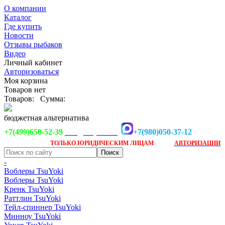
О компании
Каталог
Где купить
Новости
Отзывы рыбаков
Видео
Личный кабинет
Авторизоваться
Моя корзина
Товаров нет
Товаров:
Сумма:
бюджетная альтернатива
+7(499)650-52-39
+7(980)050-37-12
info@tsuyoki.ru
Заказ доступен
после
ТОЛЬКО
ЮРИДИЧЕСКИМ ЛИЦАМ
АВТОРИЗАЦИИ
-
Воблеры TsuYoki
Воблеры TsuYoki
Кренк TsuYoki
Раттлин TsuYoki
Тейл-спиннер TsuYoki
Минноу TsuYoki