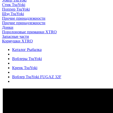
Уокер TsuYoki
Стик TsuYoki
Поппер TsuYoki
Шэд TsuYoki
Прочие принадлежности
Прочие принадлежности
Донки
Поролоновые приманки XTRO
Запасные части
Кормушки XTRO
Каталог Рыбалка
Воблеры TsuYoki
Кренк TsuYoki
Воблер TsuYoki FUGAZ 32F