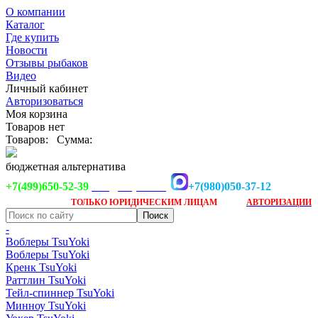
О компании
Каталог
Где купить
Новости
Отзывы рыбаков
Видео
Личный кабинет
Авторизоваться
Моя корзина
Товаров нет
Товаров:
Сумма:
бюджетная альтернатива
+7(499)650-52-39
+7(980)050-37-12
info@tsuyoki.ru
Заказ доступен
после
ТОЛЬКО
ЮРИДИЧЕСКИМ ЛИЦАМ
АВТОРИЗАЦИИ
-
Воблеры TsuYoki
Воблеры TsuYoki
Кренк TsuYoki
Раттлин TsuYoki
Тейл-спиннер TsuYoki
Минноу TsuYoki