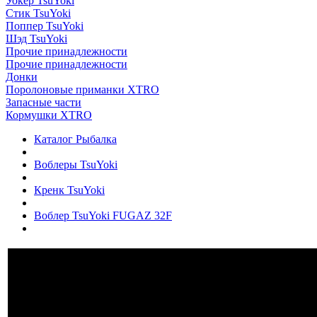
Уокер TsuYoki
Стик TsuYoki
Поппер TsuYoki
Шэд TsuYoki
Прочие принадлежности
Прочие принадлежности
Донки
Поролоновые приманки XTRO
Запасные части
Кормушки XTRO
Каталог Рыбалка
Воблеры TsuYoki
Кренк TsuYoki
Воблер TsuYoki FUGAZ 32F