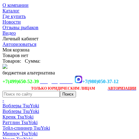
О компании
Каталог
Где купить
Новости
Отзывы рыбаков
Видео
Личный кабинет
Авторизоваться
Моя корзина
Товаров нет
Товаров:
Сумма:
бюджетная альтернатива
+7(499)650-52-39
+7(980)050-37-12
info@tsuyoki.ru
Заказ доступен
после
ТОЛЬКО
ЮРИДИЧЕСКИМ ЛИЦАМ
АВТОРИЗАЦИИ
-
Воблеры TsuYoki
Воблеры TsuYoki
Кренк TsuYoki
Раттлин TsuYoki
Тейл-спиннер TsuYoki
Минноу TsuYoki