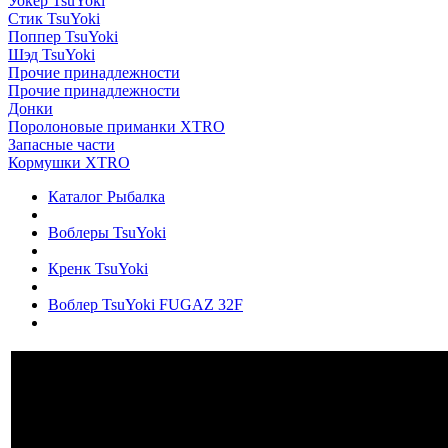
Уокер TsuYoki
Стик TsuYoki
Поппер TsuYoki
Шэд TsuYoki
Прочие принадлежности
Прочие принадлежности
Донки
Поролоновые приманки XTRO
Запасные части
Кормушки XTRO
Каталог Рыбалка
Воблеры TsuYoki
Кренк TsuYoki
Воблер TsuYoki FUGAZ 32F