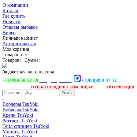
О компании
Каталог
Где купить
Новости
Отзывы рыбаков
Видео
Личный кабинет
Авторизоваться
Моя корзина
Товаров нет
Товаров:
Сумма:
бюджетная альтернатива
+7(499)650-52-39
+7(980)050-37-12
info@tsuyoki.ru
Заказ доступен
после
ТОЛЬКО
ЮРИДИЧЕСКИМ ЛИЦАМ
АВТОРИЗАЦИИ
-
Воблеры TsuYoki
Воблеры TsuYoki
Кренк TsuYoki
Раттлин TsuYoki
Тейл-спиннер TsuYoki
Минноу TsuYoki