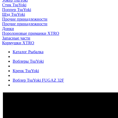
Уокер TsuYoki
Стик TsuYoki
Поппер TsuYoki
Шэд TsuYoki
Прочие принадлежности
Прочие принадлежности
Донки
Поролоновые приманки XTRO
Запасные части
Кормушки XTRO
Каталог Рыбалка
Воблеры TsuYoki
Кренк TsuYoki
Воблер TsuYoki FUGAZ 32F