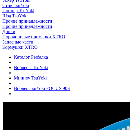
Уокер TsuYoki
Стик TsuYoki
Поппер TsuYoki
Шэд TsuYoki
Прочие принадлежности
Прочие принадлежности
Донки
Поролоновые приманки XTRO
Запасные части
Кормушки XTRO
Каталог Рыбалка
Воблеры TsuYoki
Минноу TsuYoki
Воблер TsuYoki FOCUS 90S