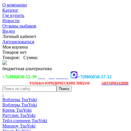
О компании
Каталог
Где купить
Новости
Отзывы рыбаков
Видео
Личный кабинет
Авторизоваться
Моя корзина
Товаров нет
Товаров:
Сумма:
бюджетная альтернатива
+7(499)650-52-39
+7(980)050-37-12
info@tsuyoki.ru
Заказ доступен
после
ТОЛЬКО
ЮРИДИЧЕСКИМ ЛИЦАМ
АВТОРИЗАЦИИ
-
Воблеры TsuYoki
Воблеры TsuYoki
Кренк TsuYoki
Раттлин TsuYoki
Тейл-спиннер TsuYoki
Минноу TsuYoki