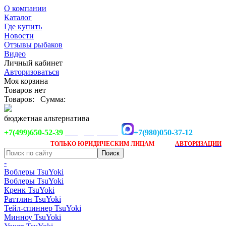
О компании
Каталог
Где купить
Новости
Отзывы рыбаков
Видео
Личный кабинет
Авторизоваться
Моя корзина
Товаров нет
Товаров:
Сумма:
бюджетная альтернатива
+7(499)650-52-39
+7(980)050-37-12
info@tsuyoki.ru
Заказ доступен
после
ТОЛЬКО
ЮРИДИЧЕСКИМ ЛИЦАМ
АВТОРИЗАЦИИ
-
Воблеры TsuYoki
Воблеры TsuYoki
Кренк TsuYoki
Раттлин TsuYoki
Тейл-спиннер TsuYoki
Минноу TsuYoki