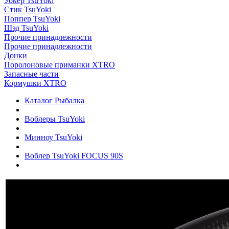
Уокер TsuYoki
Стик TsuYoki
Поппер TsuYoki
Шэд TsuYoki
Прочие принадлежности
Прочие принадлежности
Донки
Поролоновые приманки XTRO
Запасные части
Кормушки XTRO
Каталог Рыбалка
Воблеры TsuYoki
Минноу TsuYoki
Воблер TsuYoki FOCUS 90S