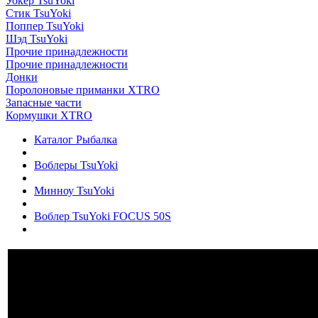
Уокер TsuYoki
Стик TsuYoki
Поппер TsuYoki
Шэд TsuYoki
Прочие принадлежности
Прочие принадлежности
Донки
Поролоновые приманки XTRO
Запасные части
Кормушки XTRO
Каталог Рыбалка
Воблеры TsuYoki
Минноу TsuYoki
Воблер TsuYoki FOCUS 50S