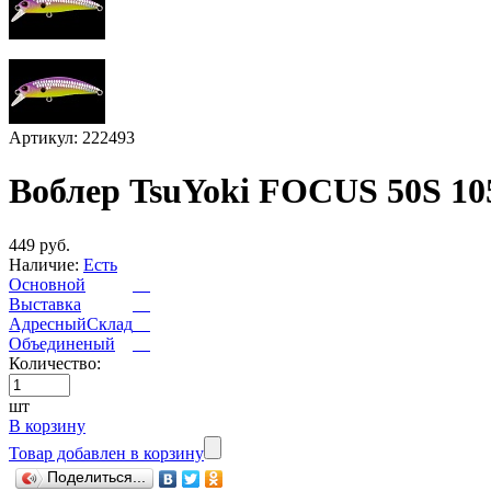
Артикул: 222493
Воблер TsuYoki FOCUS 50S 10
449 руб.
Наличие:
Есть
Основной
Выставка
АдресныйСклад
Объединеный
Количество:
шт
В корзину
Товар добавлен в корзину
Поделиться...