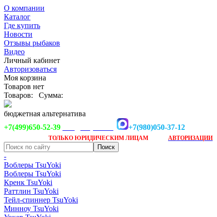
О компании
Каталог
Где купить
Новости
Отзывы рыбаков
Видео
Личный кабинет
Авторизоваться
Моя корзина
Товаров нет
Товаров:
Сумма:
бюджетная альтернатива
+7(499)650-52-39
+7(980)050-37-12
info@tsuyoki.ru
Заказ доступен
после
ТОЛЬКО
ЮРИДИЧЕСКИМ ЛИЦАМ
АВТОРИЗАЦИИ
-
Воблеры TsuYoki
Воблеры TsuYoki
Кренк TsuYoki
Раттлин TsuYoki
Тейл-спиннер TsuYoki
Минноу TsuYoki