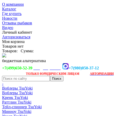
О компании
Каталог
Где купить
Новости
Отзывы рыбаков
Видео
Личный кабинет
Авторизоваться
Моя корзина
Товаров нет
Товаров:
Сумма:
бюджетная альтернатива
+7(499)650-52-39
+7(980)050-37-12
info@tsuyoki.ru
Заказ доступен
после
ТОЛЬКО
ЮРИДИЧЕСКИМ ЛИЦАМ
АВТОРИЗАЦИИ
-
Воблеры TsuYoki
Воблеры TsuYoki
Кренк TsuYoki
Раттлин TsuYoki
Тейл-спиннер TsuYoki
Минноу TsuYoki