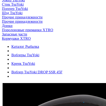
Уокер TsuYoki
Стик TsuYoki
Поппер TsuYoki
Шэд TsuYoki
Прочие принадлежности
Прочие принадлежности
Донки
Поролоновые приманки XTRO
Запасные части
Кормушки XTRO
Каталог Рыбалка
Воблеры TsuYoki
Кренк TsuYoki
Воблер TsuYoki DROP SSR 45F