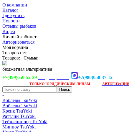
О компании
Каталог
Где купить
Новости
Отзывы рыбаков
Видео
Личный кабинет
Авторизоваться
Моя корзина
Товаров нет
Товаров:
Сумма:
бюджетная альтернатива
+7(499)650-52-39
+7(980)050-37-12
info@tsuyoki.ru
Заказ доступен
после
ТОЛЬКО
ЮРИДИЧЕСКИМ ЛИЦАМ
АВТОРИЗАЦИИ
-
Воблеры TsuYoki
Воблеры TsuYoki
Кренк TsuYoki
Раттлин TsuYoki
Тейл-спиннер TsuYoki
Минноу TsuYoki