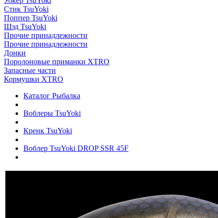
Уокер TsuYoki
Стик TsuYoki
Поппер TsuYoki
Шэд TsuYoki
Прочие принадлежности
Прочие принадлежности
Донки
Поролоновые приманки XTRO
Запасные части
Кормушки XTRO
Каталог Рыбалка
Воблеры TsuYoki
Кренк TsuYoki
Воблер TsuYoki DROP SSR 45F