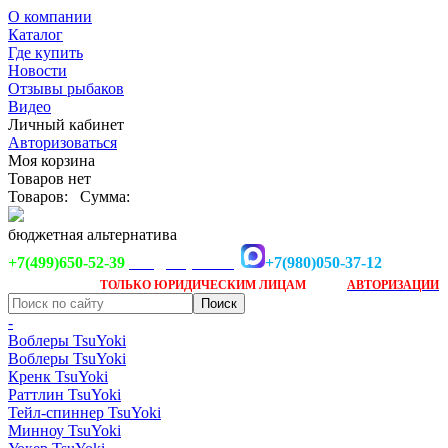
О компании
Каталог
Где купить
Новости
Отзывы рыбаков
Видео
Личный кабинет
Авторизоваться
Моя корзина
Товаров нет
Товаров:
Сумма:
бюджетная альтернатива
+7(499)650-52-39
+7(980)050-37-12
info@tsuyoki.ru
Заказ доступен
после
ТОЛЬКО
ЮРИДИЧЕСКИМ ЛИЦАМ
АВТОРИЗАЦИИ
-
Воблеры TsuYoki
Воблеры TsuYoki
Кренк TsuYoki
Раттлин TsuYoki
Тейл-спиннер TsuYoki
Минноу TsuYoki