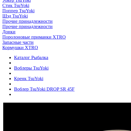
Уокер TsuYoki
Стик TsuYoki
Поппер TsuYoki
Шэд TsuYoki
Прочие принадлежности
Прочие принадлежности
Донки
Поролоновые приманки XTRO
Запасные части
Кормушки XTRO
Каталог Рыбалка
Воблеры TsuYoki
Кренк TsuYoki
Воблер TsuYoki DROP SR 45F