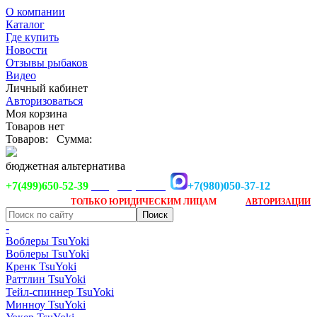
О компании
Каталог
Где купить
Новости
Отзывы рыбаков
Видео
Личный кабинет
Авторизоваться
Моя корзина
Товаров нет
Товаров:
Сумма:
бюджетная альтернатива
+7(499)650-52-39
+7(980)050-37-12
info@tsuyoki.ru
Заказ доступен
после
ТОЛЬКО
ЮРИДИЧЕСКИМ ЛИЦАМ
АВТОРИЗАЦИИ
-
Воблеры TsuYoki
Воблеры TsuYoki
Кренк TsuYoki
Раттлин TsuYoki
Тейл-спиннер TsuYoki
Минноу TsuYoki