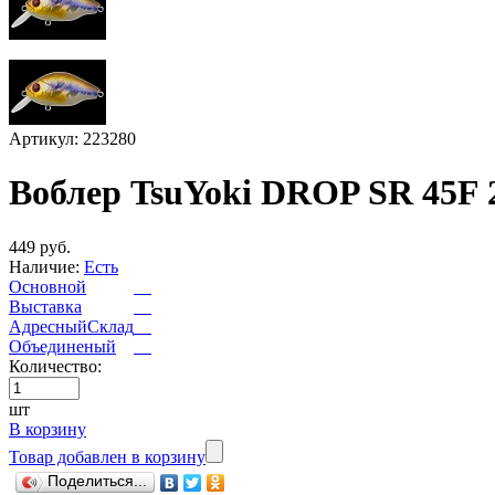
Артикул: 223280
Воблер TsuYoki DROP SR 45F 
449 руб.
Наличие:
Есть
Основной
Выставка
АдресныйСклад
Объединеный
Количество:
шт
В корзину
Товар добавлен в корзину
Поделиться...