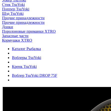
Уокер TsuYoki
Стик TsuYoki
Поппер TsuYoki
Шэд TsuYoki
Прочие принадлежности
Прочие принадлежности
Донки
Поролоновые приманки XTRO
Запасные части
Кормушки XTRO
Каталог Рыбалка
Воблеры TsuYoki
Кренк TsuYoki
Воблер TsuYoki DROP 75F