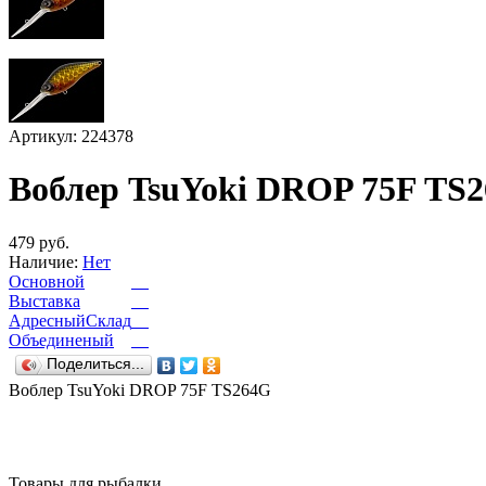
Артикул: 224378
Воблер TsuYoki DROP 75F TS
479 руб.
Наличие:
Нет
Основной
Выставка
АдресныйСклад
Объединеный
Поделиться...
Воблер TsuYoki DROP 75F TS264G
Товары для рыбалки