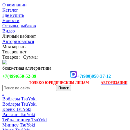
О компании
Каталог
Где купить
Новости
Отзывы рыбаков
Видео
Личный кабинет
Авторизоваться
Моя корзина
Товаров нет
Товаров:
Сумма:
бюджетная альтернатива
+7(499)650-52-39
+7(980)050-37-12
info@tsuyoki.ru
Заказ доступен
после
ТОЛЬКО
ЮРИДИЧЕСКИМ ЛИЦАМ
АВТОРИЗАЦИИ
-
Воблеры TsuYoki
Воблеры TsuYoki
Кренк TsuYoki
Раттлин TsuYoki
Тейл-спиннер TsuYoki
Минноу TsuYoki