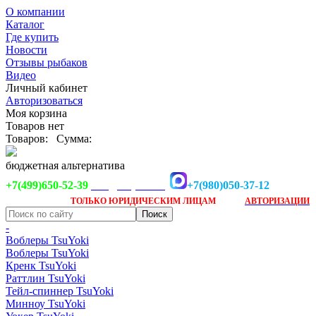
О компании
Каталог
Где купить
Новости
Отзывы рыбаков
Видео
Личный кабинет
Авторизоваться
Моя корзина
Товаров нет
Товаров:
Сумма:
бюджетная альтернатива
+7(499)650-52-39
+7(980)050-37-12
info@tsuyoki.ru
Заказ доступен
после
ТОЛЬКО
ЮРИДИЧЕСКИМ ЛИЦАМ
АВТОРИЗАЦИИ
-
Воблеры TsuYoki
Воблеры TsuYoki
Кренк TsuYoki
Раттлин TsuYoki
Тейл-спиннер TsuYoki
Минноу TsuYoki