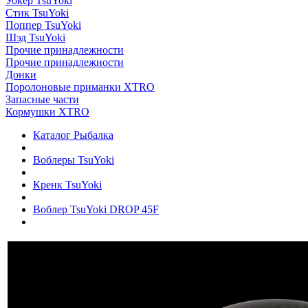
Уокер TsuYoki
Стик TsuYoki
Поппер TsuYoki
Шэд TsuYoki
Прочие принадлежности
Прочие принадлежности
Донки
Поролоновые приманки XTRO
Запасные части
Кормушки XTRO
Каталог Рыбалка
Воблеры TsuYoki
Кренк TsuYoki
Воблер TsuYoki DROP 45F