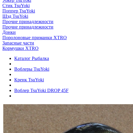
Уокер TsuYoki
Стик TsuYoki
Поппер TsuYoki
Шэд TsuYoki
Прочие принадлежности
Прочие принадлежности
Донки
Поролоновые приманки XTRO
Запасные части
Кормушки XTRO
Каталог Рыбалка
Воблеры TsuYoki
Кренк TsuYoki
Воблер TsuYoki DROP 45F