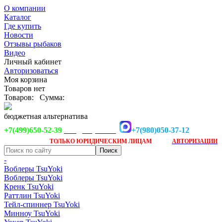
О компании
Каталог
Где купить
Новости
Отзывы рыбаков
Видео
Личный кабинет
Авторизоваться
Моя корзина
Товаров нет
Товаров:
Сумма:
бюджетная альтернатива
+7(499)650-52-39
+7(980)050-37-12
info@tsuyoki.ru
Заказ доступен
после
ТОЛЬКО
ЮРИДИЧЕСКИМ ЛИЦАМ
АВТОРИЗАЦИИ
-
Воблеры TsuYoki
Воблеры TsuYoki
Кренк TsuYoki
Раттлин TsuYoki
Тейл-спиннер TsuYoki
Минноу TsuYoki