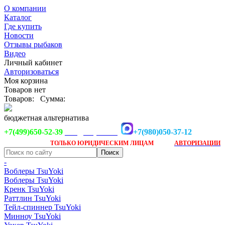
О компании
Каталог
Где купить
Новости
Отзывы рыбаков
Видео
Личный кабинет
Авторизоваться
Моя корзина
Товаров нет
Товаров:
Сумма:
бюджетная альтернатива
+7(499)650-52-39
+7(980)050-37-12
info@tsuyoki.ru
Заказ доступен
после
ТОЛЬКО
ЮРИДИЧЕСКИМ ЛИЦАМ
АВТОРИЗАЦИИ
-
Воблеры TsuYoki
Воблеры TsuYoki
Кренк TsuYoki
Раттлин TsuYoki
Тейл-спиннер TsuYoki
Минноу TsuYoki