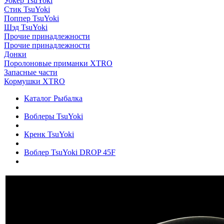
Уокер TsuYoki
Стик TsuYoki
Поппер TsuYoki
Шэд TsuYoki
Прочие принадлежности
Прочие принадлежности
Донки
Поролоновые приманки XTRO
Запасные части
Кормушки XTRO
Каталог Рыбалка
Воблеры TsuYoki
Кренк TsuYoki
Воблер TsuYoki DROP 45F