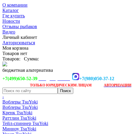
О компании
Каталог
Где купить
Новости
Отзывы рыбаков
Видео
Личный кабинет
Авторизоваться
Моя корзина
Товаров нет
Товаров:
Сумма:
бюджетная альтернатива
+7(499)650-52-39
+7(980)050-37-12
info@tsuyoki.ru
Заказ доступен
после
ТОЛЬКО
ЮРИДИЧЕСКИМ ЛИЦАМ
АВТОРИЗАЦИИ
-
Воблеры TsuYoki
Воблеры TsuYoki
Кренк TsuYoki
Раттлин TsuYoki
Тейл-спиннер TsuYoki
Минноу TsuYoki