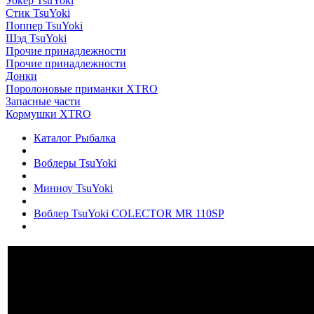
Уокер TsuYoki
Стик TsuYoki
Поппер TsuYoki
Шэд TsuYoki
Прочие принадлежности
Прочие принадлежности
Донки
Поролоновые приманки XTRO
Запасные части
Кормушки XTRO
Каталог Рыбалка
Воблеры TsuYoki
Минноу TsuYoki
Воблер TsuYoki COLECTOR MR 110SP