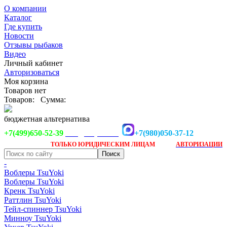
О компании
Каталог
Где купить
Новости
Отзывы рыбаков
Видео
Личный кабинет
Авторизоваться
Моя корзина
Товаров нет
Товаров:
Сумма:
бюджетная альтернатива
+7(499)650-52-39
+7(980)050-37-12
info@tsuyoki.ru
Заказ доступен
после
ТОЛЬКО
ЮРИДИЧЕСКИМ ЛИЦАМ
АВТОРИЗАЦИИ
-
Воблеры TsuYoki
Воблеры TsuYoki
Кренк TsuYoki
Раттлин TsuYoki
Тейл-спиннер TsuYoki
Минноу TsuYoki