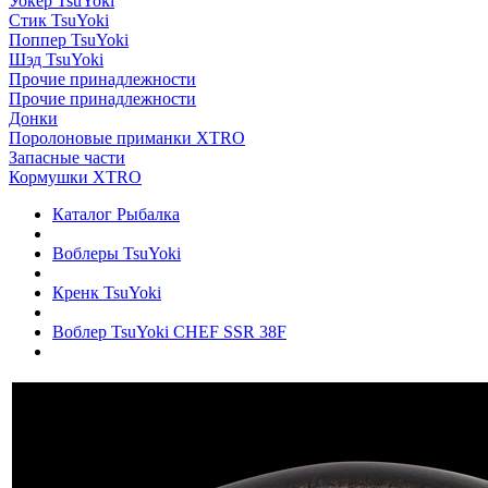
Уокер TsuYoki
Стик TsuYoki
Поппер TsuYoki
Шэд TsuYoki
Прочие принадлежности
Прочие принадлежности
Донки
Поролоновые приманки XTRO
Запасные части
Кормушки XTRO
Каталог Рыбалка
Воблеры TsuYoki
Кренк TsuYoki
Воблер TsuYoki CHEF SSR 38F