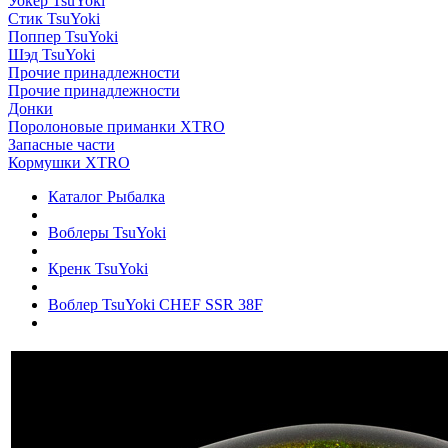
Уокер TsuYoki
Стик TsuYoki
Поппер TsuYoki
Шэд TsuYoki
Прочие принадлежности
Прочие принадлежности
Донки
Поролоновые приманки XTRO
Запасные части
Кормушки XTRO
Каталог Рыбалка
Воблеры TsuYoki
Кренк TsuYoki
Воблер TsuYoki CHEF SSR 38F