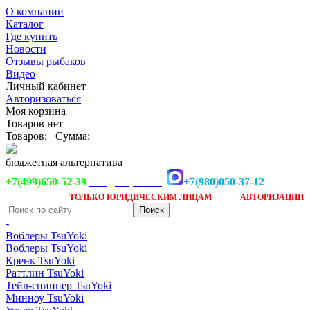
О компании
Каталог
Где купить
Новости
Отзывы рыбаков
Видео
Личный кабинет
Авторизоваться
Моя корзина
Товаров нет
Товаров:
Сумма:
бюджетная альтернатива
+7(499)650-52-39
+7(980)050-37-12
info@tsuyoki.ru
Заказ доступен
после
ТОЛЬКО
ЮРИДИЧЕСКИМ ЛИЦАМ
АВТОРИЗАЦИИ
-
Воблеры TsuYoki
Воблеры TsuYoki
Кренк TsuYoki
Раттлин TsuYoki
Тейл-спиннер TsuYoki
Минноу TsuYoki