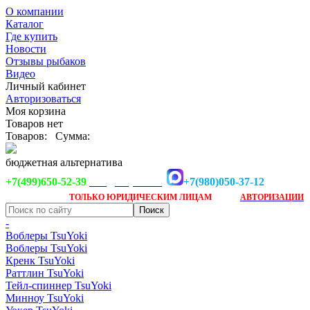
О компании
Каталог
Где купить
Новости
Отзывы рыбаков
Видео
Личный кабинет
Авторизоваться
Моя корзина
Товаров нет
Товаров:
Сумма:
бюджетная альтернатива
+7(499)650-52-39
+7(980)050-37-12
info@tsuyoki.ru
Заказ доступен
после
ТОЛЬКО
ЮРИДИЧЕСКИМ ЛИЦАМ
АВТОРИЗАЦИИ
-
Воблеры TsuYoki
Воблеры TsuYoki
Кренк TsuYoki
Раттлин TsuYoki
Тейл-спиннер TsuYoki
Минноу TsuYoki