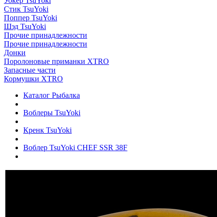
Уокер TsuYoki
Стик TsuYoki
Поппер TsuYoki
Шэд TsuYoki
Прочие принадлежности
Прочие принадлежности
Донки
Поролоновые приманки XTRO
Запасные части
Кормушки XTRO
Каталог Рыбалка
Воблеры TsuYoki
Кренк TsuYoki
Воблер TsuYoki CHEF SSR 38F