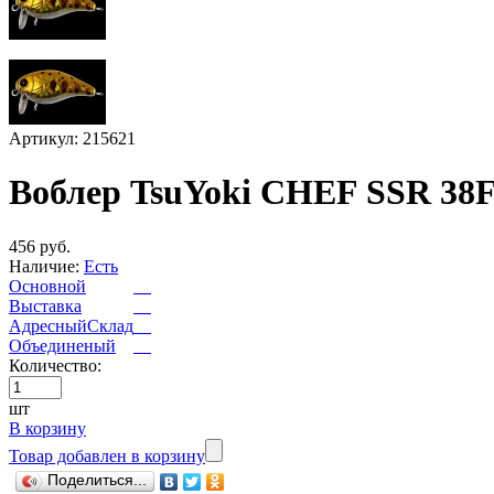
Артикул: 215621
Воблер TsuYoki CHEF SSR 38F
456 руб.
Наличие:
Есть
Основной
Выставка
АдресныйСклад
Объединеный
Количество:
шт
В корзину
Товар добавлен в корзину
Поделиться...