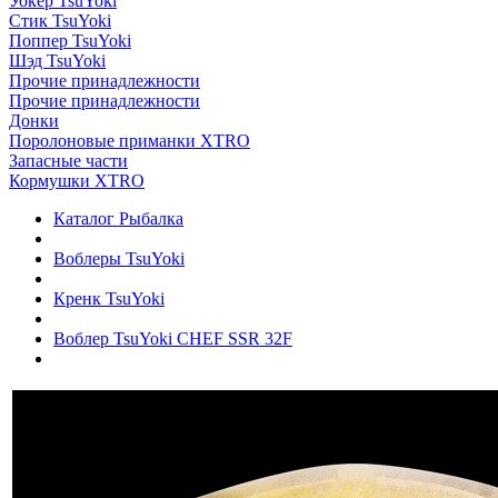
Уокер TsuYoki
Стик TsuYoki
Поппер TsuYoki
Шэд TsuYoki
Прочие принадлежности
Прочие принадлежности
Донки
Поролоновые приманки XTRO
Запасные части
Кормушки XTRO
Каталог Рыбалка
Воблеры TsuYoki
Кренк TsuYoki
Воблер TsuYoki CHEF SSR 32F