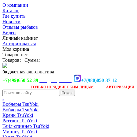
О компании
Каталог
Где купить
Новости
Отзывы рыбаков
Видео
Личный кабинет
Авторизоваться
Моя корзина
Товаров нет
Товаров:
Сумма:
бюджетная альтернатива
+7(499)650-52-39
+7(980)050-37-12
info@tsuyoki.ru
Заказ доступен
после
ТОЛЬКО
ЮРИДИЧЕСКИМ ЛИЦАМ
АВТОРИЗАЦИИ
-
Воблеры TsuYoki
Воблеры TsuYoki
Кренк TsuYoki
Раттлин TsuYoki
Тейл-спиннер TsuYoki
Минноу TsuYoki