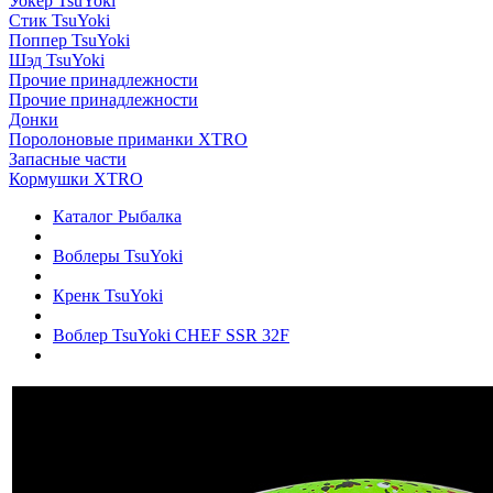
Уокер TsuYoki
Стик TsuYoki
Поппер TsuYoki
Шэд TsuYoki
Прочие принадлежности
Прочие принадлежности
Донки
Поролоновые приманки XTRO
Запасные части
Кормушки XTRO
Каталог Рыбалка
Воблеры TsuYoki
Кренк TsuYoki
Воблер TsuYoki CHEF SSR 32F