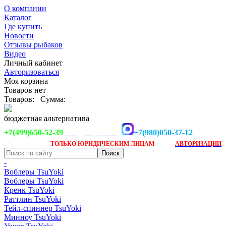
О компании
Каталог
Где купить
Новости
Отзывы рыбаков
Видео
Личный кабинет
Авторизоваться
Моя корзина
Товаров нет
Товаров:
Сумма:
бюджетная альтернатива
+7(499)650-52-39
+7(980)050-37-12
info@tsuyoki.ru
Заказ доступен
после
ТОЛЬКО
ЮРИДИЧЕСКИМ ЛИЦАМ
АВТОРИЗАЦИИ
-
Воблеры TsuYoki
Воблеры TsuYoki
Кренк TsuYoki
Раттлин TsuYoki
Тейл-спиннер TsuYoki
Минноу TsuYoki