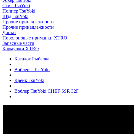
Уокер TsuYoki
Стик TsuYoki
Поппер TsuYoki
Шэд TsuYoki
Прочие принадлежности
Прочие принадлежности
Донки
Поролоновые приманки XTRO
Запасные части
Кормушки XTRO
Каталог Рыбалка
Воблеры TsuYoki
Кренк TsuYoki
Воблер TsuYoki CHEF SSR 32F