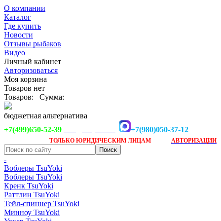
О компании
Каталог
Где купить
Новости
Отзывы рыбаков
Видео
Личный кабинет
Авторизоваться
Моя корзина
Товаров нет
Товаров:
Сумма:
бюджетная альтернатива
+7(499)650-52-39
+7(980)050-37-12
info@tsuyoki.ru
Заказ доступен
после
ТОЛЬКО
ЮРИДИЧЕСКИМ ЛИЦАМ
АВТОРИЗАЦИИ
-
Воблеры TsuYoki
Воблеры TsuYoki
Кренк TsuYoki
Раттлин TsuYoki
Тейл-спиннер TsuYoki
Минноу TsuYoki