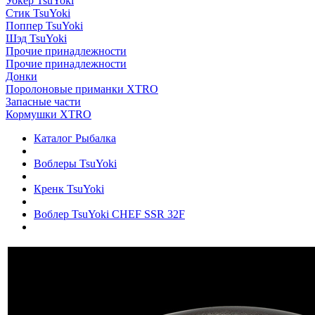
Уокер TsuYoki
Стик TsuYoki
Поппер TsuYoki
Шэд TsuYoki
Прочие принадлежности
Прочие принадлежности
Донки
Поролоновые приманки XTRO
Запасные части
Кормушки XTRO
Каталог Рыбалка
Воблеры TsuYoki
Кренк TsuYoki
Воблер TsuYoki CHEF SSR 32F