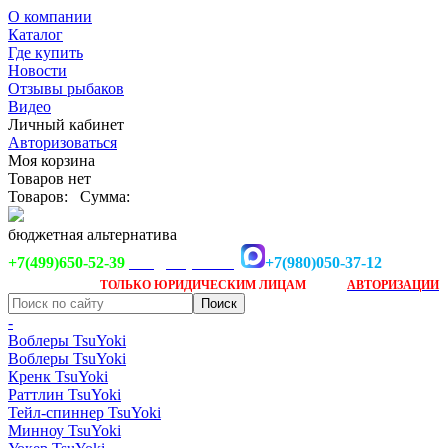
О компании
Каталог
Где купить
Новости
Отзывы рыбаков
Видео
Личный кабинет
Авторизоваться
Моя корзина
Товаров нет
Товаров:
Сумма:
бюджетная альтернатива
+7(499)650-52-39
+7(980)050-37-12
info@tsuyoki.ru
Заказ доступен
после
ТОЛЬКО
ЮРИДИЧЕСКИМ ЛИЦАМ
АВТОРИЗАЦИИ
-
Воблеры TsuYoki
Воблеры TsuYoki
Кренк TsuYoki
Раттлин TsuYoki
Тейл-спиннер TsuYoki
Минноу TsuYoki