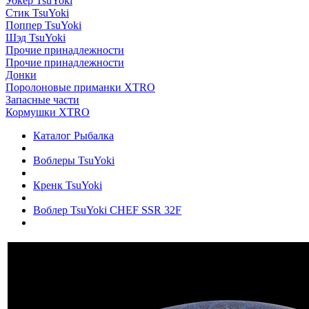
Уокер TsuYoki
Стик TsuYoki
Поппер TsuYoki
Шэд TsuYoki
Прочие принадлежности
Прочие принадлежности
Донки
Поролоновые приманки XTRO
Запасные части
Кормушки XTRO
Каталог Рыбалка
Воблеры TsuYoki
Кренк TsuYoki
Воблер TsuYoki CHEF SSR 32F