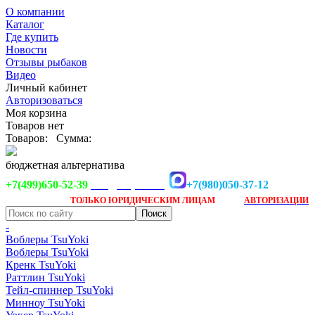
О компании
Каталог
Где купить
Новости
Отзывы рыбаков
Видео
Личный кабинет
Авторизоваться
Моя корзина
Товаров нет
Товаров:
Сумма:
бюджетная альтернатива
+7(499)650-52-39
+7(980)050-37-12
info@tsuyoki.ru
Заказ доступен
после
ТОЛЬКО
ЮРИДИЧЕСКИМ ЛИЦАМ
АВТОРИЗАЦИИ
-
Воблеры TsuYoki
Воблеры TsuYoki
Кренк TsuYoki
Раттлин TsuYoki
Тейл-спиннер TsuYoki
Минноу TsuYoki