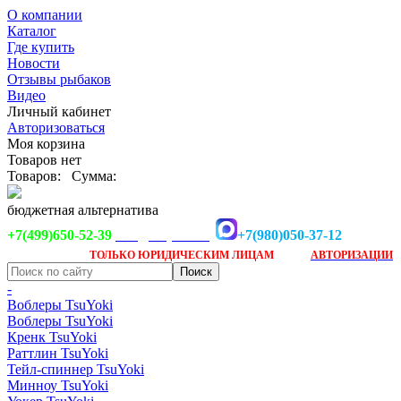
О компании
Каталог
Где купить
Новости
Отзывы рыбаков
Видео
Личный кабинет
Авторизоваться
Моя корзина
Товаров нет
Товаров:
Сумма:
бюджетная альтернатива
+7(499)650-52-39
+7(980)050-37-12
info@tsuyoki.ru
Заказ доступен
после
ТОЛЬКО
ЮРИДИЧЕСКИМ ЛИЦАМ
АВТОРИЗАЦИИ
-
Воблеры TsuYoki
Воблеры TsuYoki
Кренк TsuYoki
Раттлин TsuYoki
Тейл-спиннер TsuYoki
Минноу TsuYoki