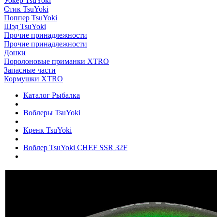
Уокер TsuYoki
Стик TsuYoki
Поппер TsuYoki
Шэд TsuYoki
Прочие принадлежности
Прочие принадлежности
Донки
Поролоновые приманки XTRO
Запасные части
Кормушки XTRO
Каталог Рыбалка
Воблеры TsuYoki
Кренк TsuYoki
Воблер TsuYoki CHEF SSR 32F