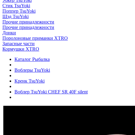
Уокер TsuYoki
Стик TsuYoki
Поппер TsuYoki
Шэд TsuYoki
Прочие принадлежности
Прочие принадлежности
Донки
Поролоновые приманки XTRO
Запасные части
Кормушки XTRO
Каталог Рыбалка
Воблеры TsuYoki
Кренк TsuYoki
Воблер TsuYoki CHEF SR 40F silent