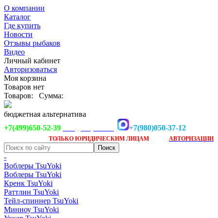
О компании
Каталог
Где купить
Новости
Отзывы рыбаков
Видео
Личный кабинет
Авторизоваться
Моя корзина
Товаров нет
Товаров:
Сумма:
бюджетная альтернатива
+7(499)650-52-39
+7(980)050-37-12
info@tsuyoki.ru
Заказ доступен
после
ТОЛЬКО
ЮРИДИЧЕСКИМ ЛИЦАМ
АВТОРИЗАЦИИ
-
Воблеры TsuYoki
Воблеры TsuYoki
Кренк TsuYoki
Раттлин TsuYoki
Тейл-спиннер TsuYoki
Минноу TsuYoki