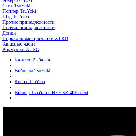
Уокер TsuYoki
Стик TsuYoki
Поппер TsuYoki
Шэд TsuYoki
Прочие принадлежности
Прочие принадлежности
Донки
Поролоновые приманки XTRO
Запасные части
Кормушки XTRO
Каталог Рыбалка
Воблеры TsuYoki
Кренк TsuYoki
Воблер TsuYoki CHEF SR 40F silent