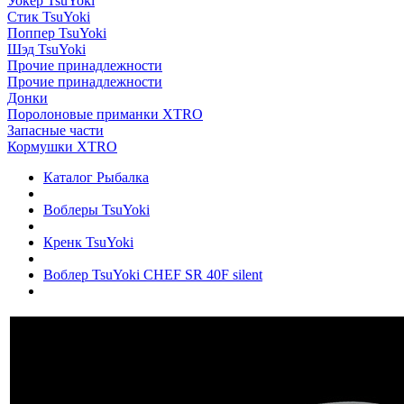
Уокер TsuYoki
Стик TsuYoki
Поппер TsuYoki
Шэд TsuYoki
Прочие принадлежности
Прочие принадлежности
Донки
Поролоновые приманки XTRO
Запасные части
Кормушки XTRO
Каталог Рыбалка
Воблеры TsuYoki
Кренк TsuYoki
Воблер TsuYoki CHEF SR 40F silent