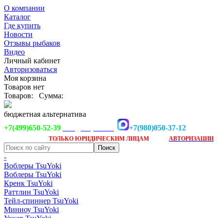
О компании
Каталог
Где купить
Новости
Отзывы рыбаков
Видео
Личный кабинет
Авторизоваться
Моя корзина
Товаров нет
Товаров:
Сумма:
бюджетная альтернатива
+7(499)650-52-39
+7(980)050-37-12
info@tsuyoki.ru
Заказ доступен
после
ТОЛЬКО
ЮРИДИЧЕСКИМ ЛИЦАМ
АВТОРИЗАЦИИ
-
Воблеры TsuYoki
Воблеры TsuYoki
Кренк TsuYoki
Раттлин TsuYoki
Тейл-спиннер TsuYoki
Минноу TsuYoki