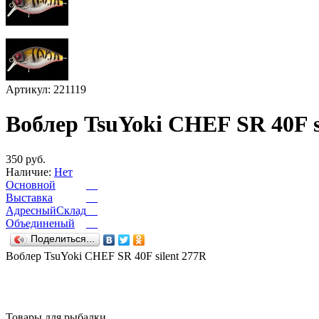
Артикул: 221119
Воблер TsuYoki CHEF SR 40F s
350 руб.
Наличие:
Нет
Основной
Выставка
АдресныйСклад
Объединеный
Поделиться...
Воблер TsuYoki CHEF SR 40F silent 277R
Товары для рыбалки