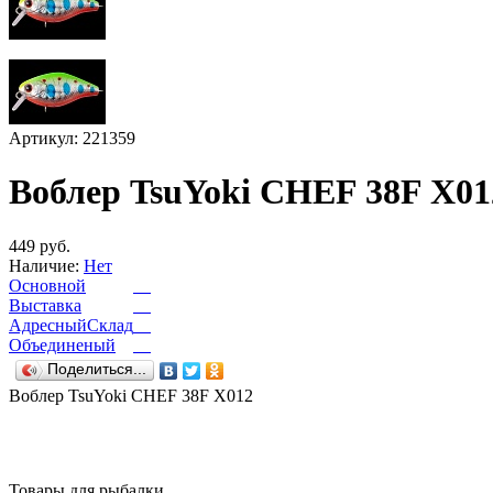
Артикул: 221359
Воблер TsuYoki CHEF 38F X01
449 руб.
Наличие:
Нет
Основной
Выставка
АдресныйСклад
Объединеный
Поделиться...
Воблер TsuYoki CHEF 38F X012
Товары для рыбалки