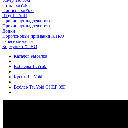
Уокер TsuYoki
Стик TsuYoki
Поппер TsuYoki
Шэд TsuYoki
Прочие принадлежности
Прочие принадлежности
Донки
Поролоновые приманки XTRO
Запасные части
Кормушки XTRO
Каталог Рыбалка
Воблеры TsuYoki
Кренк TsuYoki
Воблер TsuYoki CHEF 38F