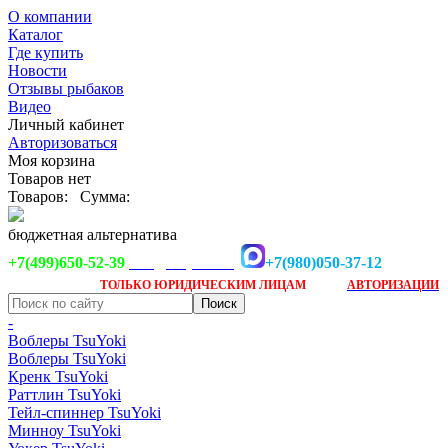
О компании
Каталог
Где купить
Новости
Отзывы рыбаков
Видео
Личный кабинет
Авторизоваться
Моя корзина
Товаров нет
Товаров:
Сумма:
бюджетная альтернатива
+7(499)650-52-39
+7(980)050-37-12
info@tsuyoki.ru
Заказ доступен
после
ТОЛЬКО
ЮРИДИЧЕСКИМ ЛИЦАМ
АВТОРИЗАЦИИ
-
Воблеры TsuYoki
Воблеры TsuYoki
Кренк TsuYoki
Раттлин TsuYoki
Тейл-спиннер TsuYoki
Минноу TsuYoki