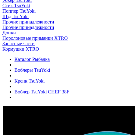
Уокер TsuYoki
Стик TsuYoki
Поппер TsuYoki
Шэд TsuYoki
Прочие принадлежности
Прочие принадлежности
Донки
Поролоновые приманки XTRO
Запасные части
Кормушки XTRO
Каталог Рыбалка
Воблеры TsuYoki
Кренк TsuYoki
Воблер TsuYoki CHEF 38F