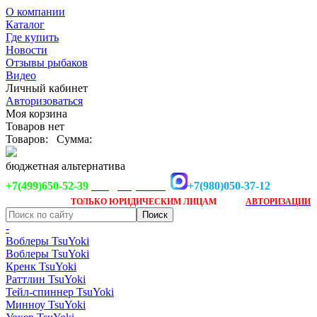
О компании
Каталог
Где купить
Новости
Отзывы рыбаков
Видео
Личный кабинет
Авторизоваться
Моя корзина
Товаров нет
Товаров:
Сумма:
бюджетная альтернатива
+7(499)650-52-39
+7(980)050-37-12
info@tsuyoki.ru
Заказ доступен
после
ТОЛЬКО
ЮРИДИЧЕСКИМ ЛИЦАМ
АВТОРИЗАЦИИ
-
Воблеры TsuYoki
Воблеры TsuYoki
Кренк TsuYoki
Раттлин TsuYoki
Тейл-спиннер TsuYoki
Минноу TsuYoki