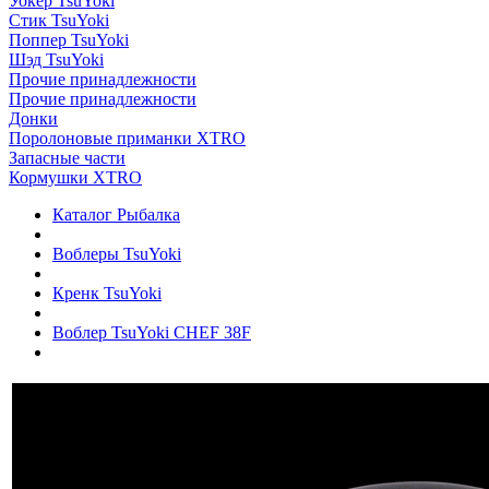
Уокер TsuYoki
Стик TsuYoki
Поппер TsuYoki
Шэд TsuYoki
Прочие принадлежности
Прочие принадлежности
Донки
Поролоновые приманки XTRO
Запасные части
Кормушки XTRO
Каталог Рыбалка
Воблеры TsuYoki
Кренк TsuYoki
Воблер TsuYoki CHEF 38F