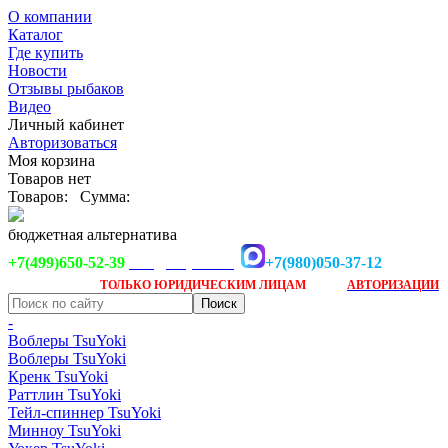
О компании
Каталог
Где купить
Новости
Отзывы рыбаков
Видео
Личный кабинет
Авторизоваться
Моя корзина
Товаров нет
Товаров:
Сумма:
бюджетная альтернатива
+7(499)650-52-39
+7(980)050-37-12
info@tsuyoki.ru
Заказ доступен
после
ТОЛЬКО
ЮРИДИЧЕСКИМ ЛИЦАМ
АВТОРИЗАЦИИ
-
Воблеры TsuYoki
Воблеры TsuYoki
Кренк TsuYoki
Раттлин TsuYoki
Тейл-спиннер TsuYoki
Минноу TsuYoki