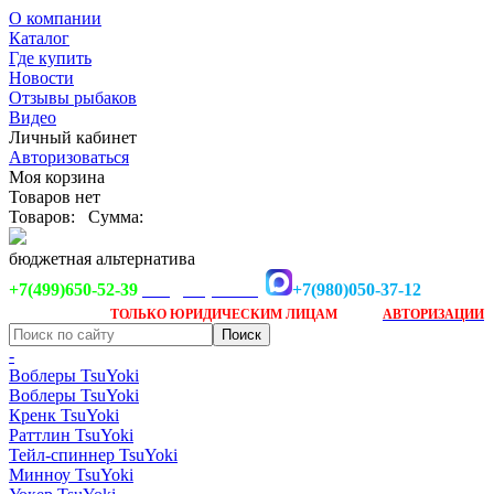
О компании
Каталог
Где купить
Новости
Отзывы рыбаков
Видео
Личный кабинет
Авторизоваться
Моя корзина
Товаров нет
Товаров:
Сумма:
бюджетная альтернатива
+7(499)650-52-39
+7(980)050-37-12
info@tsuyoki.ru
Заказ доступен
после
ТОЛЬКО
ЮРИДИЧЕСКИМ ЛИЦАМ
АВТОРИЗАЦИИ
-
Воблеры TsuYoki
Воблеры TsuYoki
Кренк TsuYoki
Раттлин TsuYoki
Тейл-спиннер TsuYoki
Минноу TsuYoki