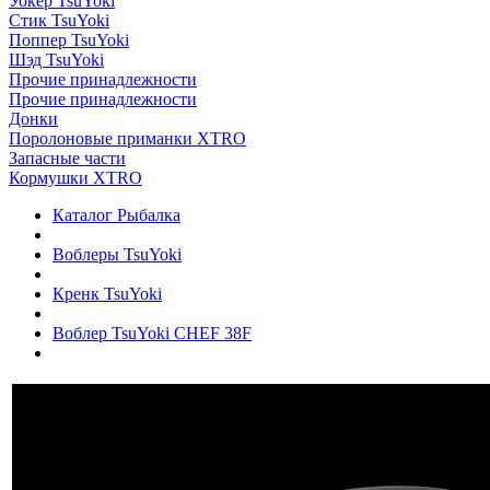
Уокер TsuYoki
Стик TsuYoki
Поппер TsuYoki
Шэд TsuYoki
Прочие принадлежности
Прочие принадлежности
Донки
Поролоновые приманки XTRO
Запасные части
Кормушки XTRO
Каталог Рыбалка
Воблеры TsuYoki
Кренк TsuYoki
Воблер TsuYoki CHEF 38F